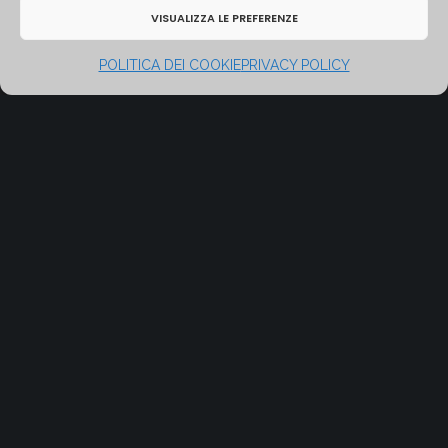
VISUALIZZA LE PREFERENZE
POLITICA DEI COOKIE
PRIVACY POLICY
GESTISCI CONSENSO
DROP US A LINE
Feel free to fill the form below and
we will contact you shortly.
[contact-form-7 id=”111″]