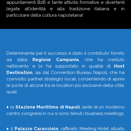
appuntamenti B2B e tante attività formative e divertenti
legate all’identità e alla tradizione italiana e in
particolare della cultura napoletana!
Determinante per il successo è stato il contributo fornito
sia dalla
Regione Campania
, che ha creduto
nell’evento e lo ha supportato in qualità di
Host
Destination
, sia dal Convention Bureau Napoli, che ha
coinvolto partner strategici locali, consentendo di aprire
le porte di alcune tra le location più esclusive della città,
quali:
♦ la
Stazione Marittima di Napoli
, sede di un moderno
centro congressi in cui si sono tenuti i business meetings;
♦ il
Palazzo Caracciolo
, raffinato Meeting Hotel situato