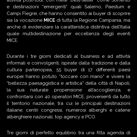
attività post-tour, con mete “best-seller” come Sorrento
e destinazioni “emergenti” quali Salerno, Paestum e
Campi Flegrei, che hanno consentito ai buyer di scoprire
sia la vocazione
MICE
di tutta la Regione Campania, ma
anche di evidenziare la caratteristica distintiva dell’Italia
quale multidestinazione per eccellenza degli eventi
MICE.
Durante i tre giorni dedicati al business e ad attività
informali e coinvolgenti, ispirate dalla tradizione e dalla
cultura partenopea, 55 buyer di 17 differenti paesi
europei hanno potuto “toccare con mano” e vivere la
“bellezza paesaggistica e artistica” della città di Napoli,
la sua naturale propensione all’accoglienza, e
confrontarsi con 40 operatori MICE, provenienti da tutto
il territorio nazionale, tra cui le principali destinazioni
italiane, centri congressi, numerosi alberghi e catene
alberghiere nazionali, top agency e PCO.
Tre giorni di perfetto equilibrio tra una fitta agenda di