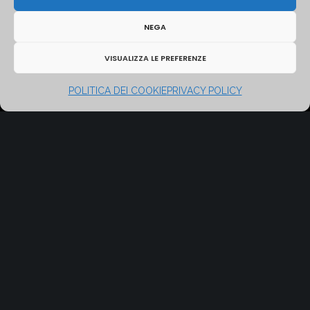
NEGA
NETWORKING PALAZZO CARACCIOLO
VISUALIZZA LE PREFERENZE
POLITICA DEI COOKIE
PRIVACY POLICY
GESTISCI CONSENSO
SAN GREGORIO ARMENO